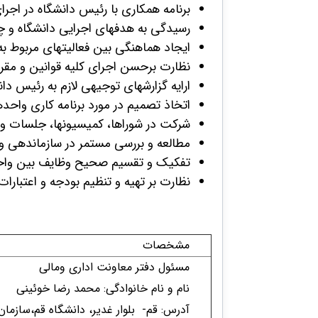
بر​نا​مه­
​همکاری با رئیس دانشگاه در اجر
رسیدگی به هدف­های اجرایی دانشگاه و چ
ایجاد هماهنگی بین فعالیت­های مربوط
نظارت برحسن اجرای کلیه قوانین و مقرر
ارایه گزارش­های توجیهی لازم به رئیس
اتخاذ تصمیم در مورد برنامه کاری وا​حده
شرکت در شوراها، کمیسیون­ها، جلسات و
مطالعه و بررسی مستمر در سازماندهی و 
تفکیک و تقسیم صحیح وظایف بین واحده
نظارت بر تهیه و تنظیم بودجه و اعتبارا
مشخصات
مسئول دفتر معاونت اداری ومالی
نام و نام خانوادگی: محمد رضا خوئینی​
آدرس​: قم- بلوار غدیر، دانشگاه قم،ساز​مان