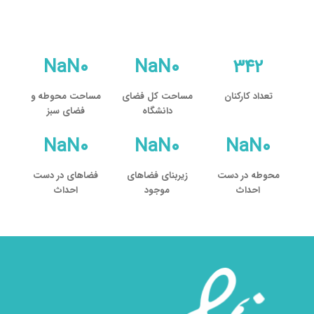
۰۲۵۳۲۱۰۳۹۲۶
NaN۰
NaN۰
342
تعداد کارکنان
مساحت کل فضای
مساحت محوطه و
دانشگاه
فضای سبز
NaN۰
NaN۰
NaN۰
محوطه در دست
زیربنای فضاهای
فضاهای در دست
احداث
موجود
احداث
محمد شربتی
معاون از سال ۱۴۰۲ تا ۱۴۰۴
مأمور به خارج از دانشگاه